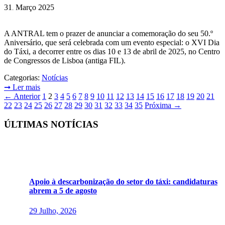
31
Março
2025
.
A ANTRAL tem o prazer de anunciar a comemoração do seu 50.º
Aniversário, que será celebrada com um evento especial: o XVI Dia
do Táxi, a decorrer entre os dias 10 e 13 de abril de 2025, no Centro
de Congressos de Lisboa (antiga FIL).
Categorias:
Notícias
➞
Ler mais
←
Anterior
1
2
3
4
5
6
7
8
9
10
11
12
13
14
15
16
17
18
19
20
21
22
23
24
25
26
27
28
29
30
31
32
33
34
35
Próxima
→
ÚLTIMAS NOTÍCIAS
Apoio à descarbonização do setor do táxi: candidaturas
abrem a 5 de agosto
29 Julho, 2026