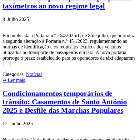
taxímetros ao novo regime legal
8
Julho
2025
.
Foi publicada a Portaria n.º 264/2025/1, de 8 de julho, que introduz
a segunda alteração à Portaria n.º 451/2023, regulamentando as
normas de identificação e os requisitos técnicos dos veículos
utilizados no transporte de passageiros em táxi. A nova portaria
prorroga o prazo estabelecido para os operadores de táxi adaptarem
[…]
Categorias:
Notícias
➞
Ler mais
Condicionamentos temporários de
trânsito: Casamentos de Santo António
2025 e Desfile das Marchas Populares
12
Junho
2025
.
Nos dias 12 e 13 de junho, realizam-se dois eventos emblemáticos