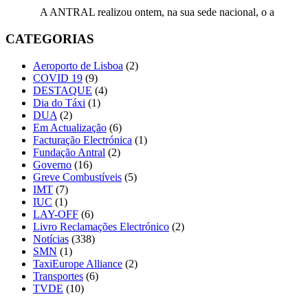
A ANTRAL realizou ontem, na sua sede nacional, o a
CATEGORIAS
Aeroporto de Lisboa
(2)
COVID 19
(9)
DESTAQUE
(4)
Dia do Táxi
(1)
DUA
(2)
Em Actualização
(6)
Facturação Electrónica
(1)
Fundação Antral
(2)
Governo
(16)
Greve Combustíveis
(5)
IMT
(7)
IUC
(1)
LAY-OFF
(6)
Livro Reclamações Electrónico
(2)
Notícias
(338)
SMN
(1)
TaxiEurope Alliance
(2)
Transportes
(6)
TVDE
(10)