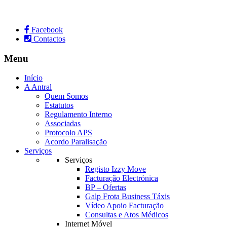
Facebook
Contactos
Menu
Início
A Antral
Quem Somos
Estatutos
Regulamento Interno
Associadas
Protocolo APS
Acordo Paralisação
Serviços
Serviços
Registo Izzy Move
Facturação Electrónica
BP – Ofertas
Galp Frota Business Táxis
Vídeo Apoio Facturação
Consultas e Atos Médicos
Internet Móvel