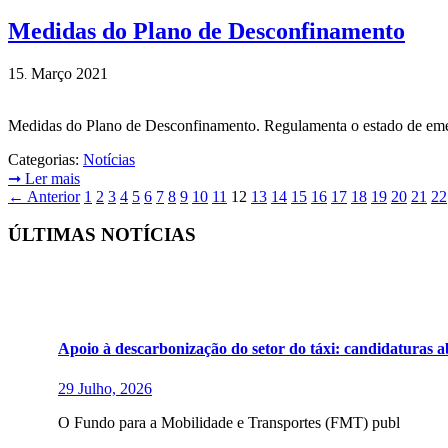
Medidas do Plano de Desconfinamento
15
Março
2021
.
Medidas do Plano de Desconfinamento. Regulamenta o estado de emerg
Categorias:
Notícias
➞
Ler mais
←
Anterior
1
2
3
4
5
6
7
8
9
10
11
12
13
14
15
16
17
18
19
20
21
22
ÚLTIMAS NOTÍCIAS
Apoio à descarbonização do setor do táxi: candidaturas a
29 Julho, 2026
O Fundo para a Mobilidade e Transportes (FMT) publ