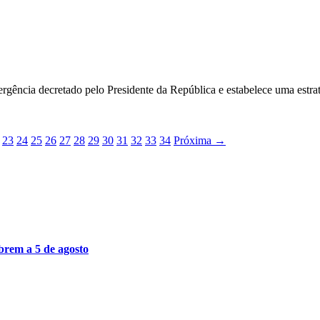
ência decretado pelo Presidente da República e estabelece uma estra
23
24
25
26
27
28
29
30
31
32
33
34
Próxima
→
brem a 5 de agosto