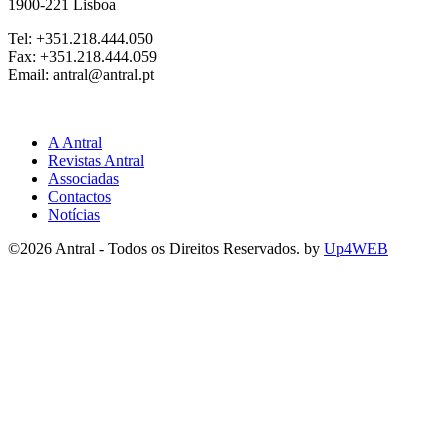
1900-221 Lisboa
Tel: +351.218.444.050
Fax: +351.218.444.059
Email: antral@antral.pt
A Antral
Revistas Antral
Associadas
Contactos
Notícias
©
2026 Antral - Todos os Direitos Reservados. by
Up4WEB