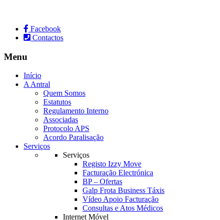
Facebook
Contactos
Menu
Início
A Antral
Quem Somos
Estatutos
Regulamento Interno
Associadas
Protocolo APS
Acordo Paralisação
Serviços
Serviços
Registo Izzy Move
Facturação Electrónica
BP – Ofertas
Galp Frota Business Táxis
Vídeo Apoio Facturação
Consultas e Atos Médicos
Internet Móvel