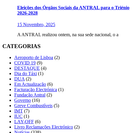
Eleições dos Órgãos Sociais da ANTRAL para o Triénio
2026-2028
15 Novembro, 2025
A ANTRAL realizou ontem, na sua sede nacional, o a
CATEGORIAS
Aeroporto de Lisboa
(2)
COVID 19
(9)
DESTAQUE
(4)
Dia do Táxi
(1)
DUA
(2)
Em Actualização
(6)
Facturação Electrónica
(1)
Fundação Antral
(2)
Governo
(16)
Greve Combustíveis
(5)
IMT
(7)
IUC
(1)
LAY-OFF
(6)
Livro Reclamações Electrónico
(2)
Notícias
(338)